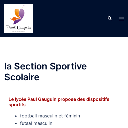
Aller
au
Recherche
contenu
Ouvr
le
men
la Section Sportive
Scolaire
Le lycée Paul Gauguin propose des dispositifs
sportifs
football masculin et féminin
futsal masculin