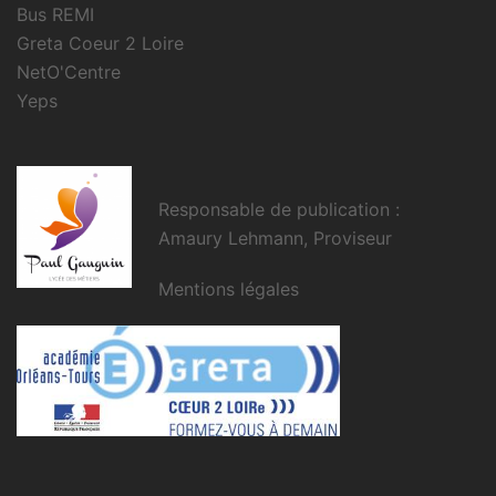
Bus REMI
Greta Coeur 2 Loire
NetO'Centre
Yeps
Responsable de publication :
Amaury Lehmann, Proviseur
Mentions légales