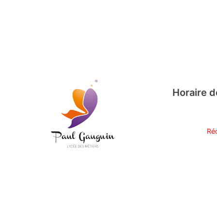
Horaire d
Réc