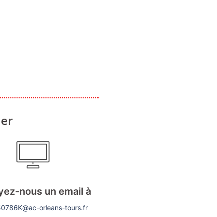
der
yez-nous un email à
0786K@ac-orleans-tours.fr