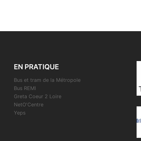
EN PRATIQUE
Bus et tram de la Métropole
Bus REMI
Greta Coeur 2 Loire
NetO'Centre
Yeps