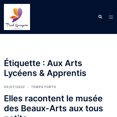
Aller
au
Recherche
contenu
Ouvr
le
men
Étiquette :
Aux Arts
Lycéens & Apprentis
05/07/2022
TEMPS FORTS
Elles racontent le musée
des Beaux-Arts aux tous