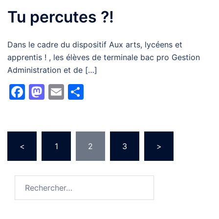
Tu percutes ?!
Dans le cadre du dispositif Aux arts, lycéens et
apprentis ! , les élèves de terminale bac pro Gestion
Administration et de […]
Facebook
Mastodon
Email
Partager
Pagination
<
1
2
3
>
des
publications
Rechercher :