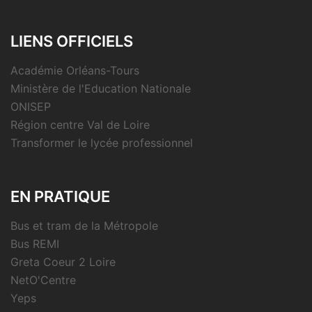
LIENS OFFICIELS
Académie Orléans-Tours
Ministère de l'Education Nationale
ONISEP
Région centre Val de Loire
Transformer le lycée professionnel
EN PRATIQUE
Bus et tram de la Métropole
Bus REMI
Greta Coeur 2 Loire
NetO'Centre
Yeps