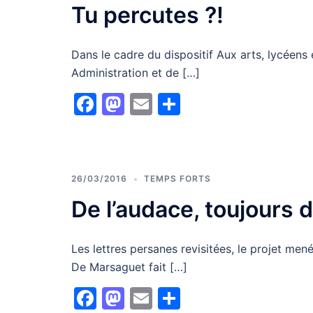
Tu percutes ?!
Dans le cadre du dispositif Aux arts, lycéens 
Administration et de […]
Facebook
Mastodon
Email
Partager
26/03/2016
TEMPS FORTS
De l’audace, toujours d
Les lettres persanes revisitées, le projet men
De Marsaguet fait […]
Facebook
Mastodon
Email
Partager