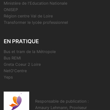
Ministère de l'Education Nationale
ONISEP
Région centre Val de Loire
Transformer le lycée professionnel
EN PRATIQUE
Bus et tram de la Métropole
Bus REMI
Greta Coeur 2 Loire
NetO'Centre
Yeps
Responsable de publication :
Amaury Lehmann, Proviseur