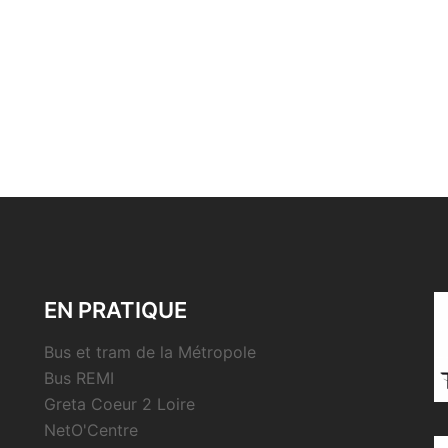
EN PRATIQUE
Bus et tram de la Métropole
Bus REMI
Greta Coeur 2 Loire
NetO'Centre