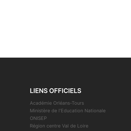
LIENS OFFICIELS
Académie Orléans-Tours
Ministère de l'Education Nationale
ONISEP
Région centre Val de Loire