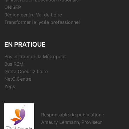
ONISEP
Région centre Val de Loire
Transformer le lycée professionnel
EN PRATIQUE
Bus et tram de la Métropole
Bus REMI
Greta Coeur 2 Loire
NetO'Centre
Yeps
Responsable de publication :
Amaury Lehmann, Proviseur