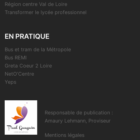
Région centre Val de Loire
Transformer le lycée professionnel
EN PRATIQUE
Bus et tram de la Métropole
Bus REMI
Greta Coeur 2 Loire
NetO'Centre
Yeps
Responsable de publication :
Amaury Lehmann, Proviseur
Mentions légales