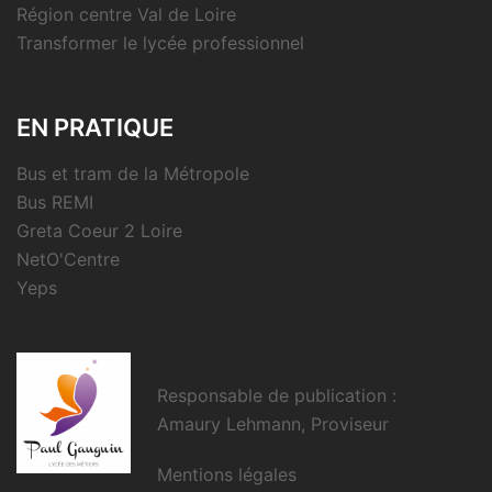
Région centre Val de Loire
Transformer le lycée professionnel
EN PRATIQUE
Bus et tram de la Métropole
Bus REMI
Greta Coeur 2 Loire
NetO'Centre
Yeps
Responsable de publication :
Amaury Lehmann, Proviseur
Mentions légales