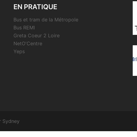
EN PRATIQUE
Bus et tram de la Métropole
Bus REMI
Greta Coeur 2 Loire
NetO'Centre
Yeps
r
Sydney