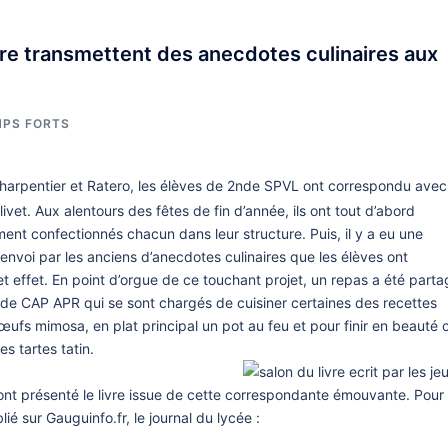
ère transmettent des anecdotes culinaires aux
MPS FORTS
 Charpentier et Ratero, les élèves de 2nde SPVL ont correspondu avec
ivet. Aux alentours des fêtes de fin d’année, ils ont tout d’abord
nt confectionnés chacun dans leur structure. Puis, il y a eu une
envoi par les anciens d’anecdotes culinaires que les élèves ont
 effet. En point d’orgue de ce touchant projet, un repas a été parta
s de CAP APR qui se sont chargés de cuisiner certaines des recettes
œufs mimosa, en plat principal un pot au feu et pour finir en beauté 
s tartes tatin.
es ont présenté le livre issue de cette correspondante émouvante. Pour
lié sur Gauguinfo.fr, le journal du lycée :