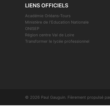
LIENS OFFICIELS
Académie Orléans-Tours
Ministère de l'Education Nationale
ONISEP
Région centre Val de Loire
Transformer le lycée professionnel
© 2026 Paul Gauguin. Fièrement propulsé pa