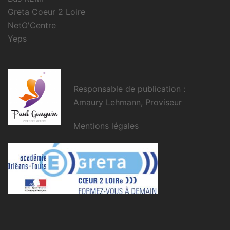
Greta Coeur 2 Loire
NetO'Centre
Yeps
Responsable de publication :
Amaury Lehmann, Proviseur
Mentions légales