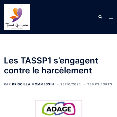
Aller
au
Recherche
contenu
Ouvr
le
men
Les TASSP1 s’engagent
contre le harcèlement
PAR
PRISCILLA MOMMESSIN
23/10/2024
TEMPS FORTS