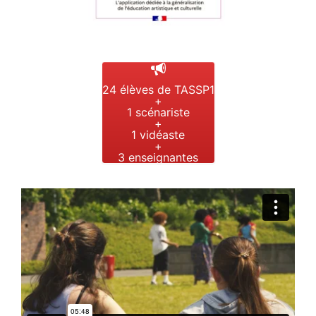
24 élèves de TASSP1
+
1 scénariste
+
1 vidéaste
+
3 enseignantes