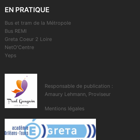
EN PRATIQUE
Bus et tram de la Métropole
Bus REMI
Greta Coeur 2 Loire
NetO'Centre
Yeps
Responsable de publication :
Amaury Lehmann, Proviseur
Mentions légales