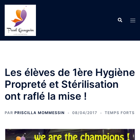
Aller
au
Recherche
contenu
Ouvr
le
men
Les élèves de 1ère Hygiène
Propreté et Stérilisation
ont raflé la mise !
PAR
PRISCILLA MOMMESSIN
08/04/2017
TEMPS FORTS