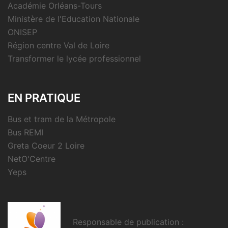
Académie Orléans-Tours
Ministère de l'Education Nationale
ONISEP
Région centre Val de Loire
Transformer le lycée professionnel
EN PRATIQUE
Bus et tram de la Métropole
Bus REMI
Greta Coeur 2 Loire
NetO'Centre
Yeps
Responsable de publication :